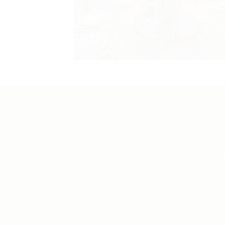
We k
ho