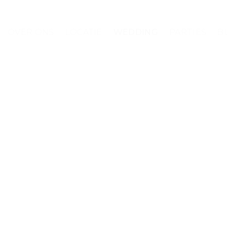
Ga
naar
inhoud
OVER ONS
LOCATIE
WEDDING
PARTIES
B