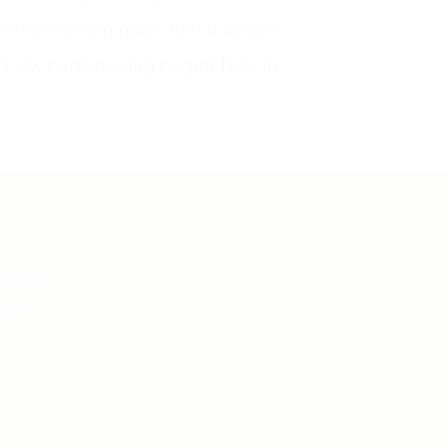
 en we werken nauw met u samen
n. Uw perfecte dag begint hier, in
en en
een