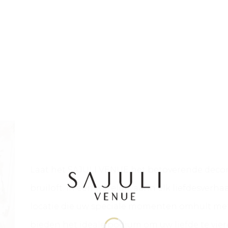
Laat het SAJULI VENUE het betoverende decor
bruiloft. In een wereld waarin elk liefdesverha
locatie die uw speciale momenten omhult met
bieden het ideale podium om uw liefde te vier