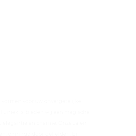
 vormen voor uw onvergetelijke
al uniek is, bieden wij een magische
 elegantie en charme. Onze zalen
en, omringd door geliefden. Bij