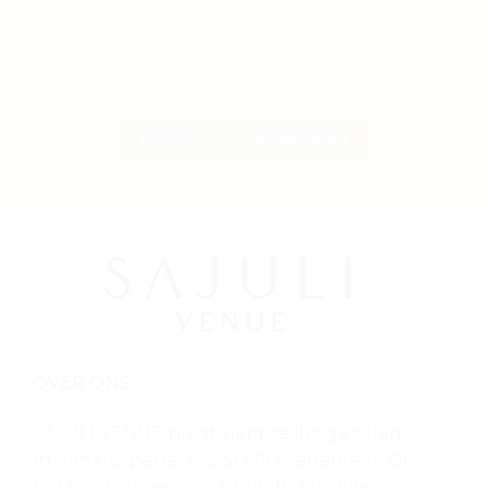
We kijken ernaar uit om je binnenkort te ontmoeten en
hopen dat je snel een afspraak kunt maken voor een
bezichtiging.
BEZICHTIGING RESERVEREN
OVER ONS
SAJULI VENUE biedt vier prachtige zalen
in Almere, perfect voor elk evenement. Of
het nu gaat om een bruiloft, zakelijke