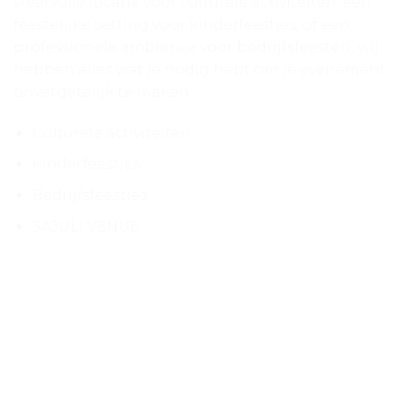
sfeervolle locatie voor culturele activiteiten, een
feestelijke setting voor kinderfeestjes, of een
professionele ambiance voor bedrijfsfeesten, wij
hebben alles wat je nodig hebt om je evenement
onvergetelijk te maken.
Culturele activiteiten
Kinderfeestjes
Bedrijfsfeestjes
SAJULI VENUE